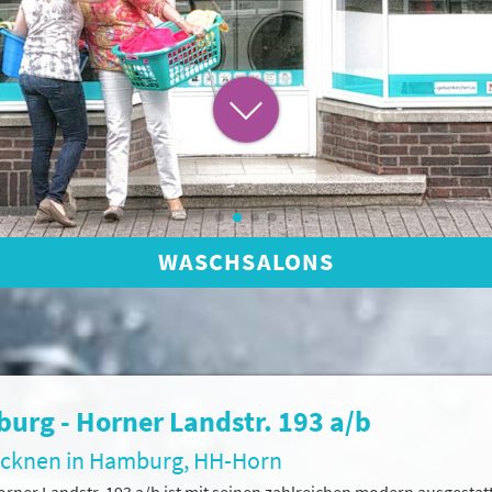
WASCHSALONS
urg - Horner Landstr. 193 a/b
ocknen in Hamburg, HH-Horn
rner Landstr. 193 a/b ist mit seinen zahlreichen modern ausgest