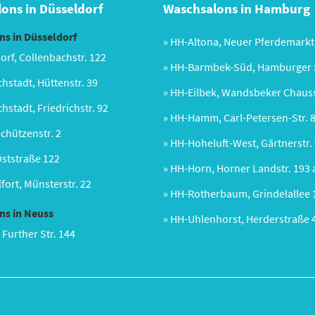
ons in Düsseldorf
Waschsalons in Hamburg
s in Düsseldorf
» HH-Altona, Neuer Pferdemarkt
orf, Collenbachstr. 122
» HH-Barmbek-Süd, Hamburger S
chstadt, Hüttenstr. 39
» HH-Eilbek, Wandsbeker Chaus
chstadt, Friedrichstr. 92
» HH-Hamm, Carl-Petersen-Str. 
Schützenstr. 2
» HH-Hoheluft-West, Gärtnerstr.
Oststraße 122
» HH-Horn, Horner Landstr. 193 
fort, Münsterstr. 22
» HH-Rotherbaum, Grindelallee 
ns in Neuss
» HH-Uhlenhorst, Herderstraße 
 Further Str. 144