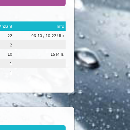
Anzahl
Info
22
06-10 / 10-22 Uhr
2
10
15 Min.
ur
 akzeptieren' stimmen
1
okies Sie zulassen
1
Konfigurieren