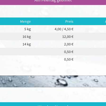
Menge
Preis
5 kg
4,00 / 4,50 €
eis
16 kg
12,00 €
14 kg
2,00 €
r Sie optimal zu gestalten und fortlaufend zu verbessern, sowie z
erung verwenden wir Cookies. Durch Bestätigen des Buttons 'Alle
0,50 €
 Über den Button 'Konfigurieren' können Sie auswählen, welche Co
0,50 €
ationen erhalten Sie in unserer
Datenschutzerklärung.