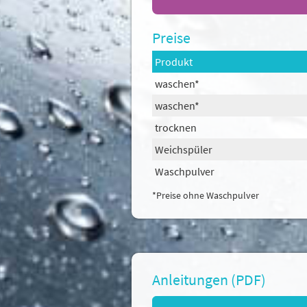
Preise
Produkt
waschen*
Cookie-Hinw
waschen*
trocknen
Um unsere Webseiten fü
Geschwindigkeitsoptimi
Weichspüler
Sie der Verwendung zu.
Waschpulver
wollen. Weitere Inform
*Preise ohne Waschpulver
Alle akzeptieren
Anleitungen (PDF)