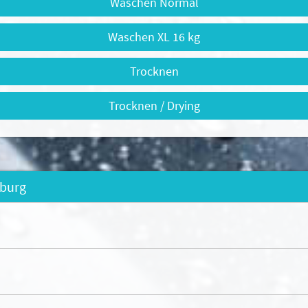
Waschen Normal
Waschen XL 16 kg
Trocknen
Trocknen / Drying
mburg