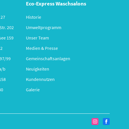
Eco-Express Waschsalons
 27
Historie
tr. 202
Umweltprogramm
see 159
Unser Team
82
Medien & Presse
 97/99
Gemeinschaftsanlagen
a/b
Neuigkeiten
158
Kundennutzen
40
Galerie