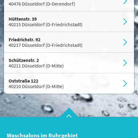
40476 Düsseldorf (D-Derendorf)
Cookie-Hinweis
Hüttenstr. 39
40215 Düsseldorf (D-Friedrichstadt)
Um unsere Webseiten für Sie optimal zu
gestalten und fortlaufend zu verbessern, sowie
zur Geschwindigkeitsoptimierung verwenden
Friedrichstr. 92
wir Cookies. Durch Bestätigen des Buttons 'Alle
40217 Düsseldorf (D-Friedrichstadt)
akzeptieren' stimmen Sie der Verwendung zu.
Über den Button 'Konfigurieren' können Sie
Schützenstr. 2
auswählen, welche Cookies Sie zulassen wollen.
40211 Düsseldorf (D-Mitte)
Weitere Informationen erhalten Sie in unserer
Datenschutzerklärung.
Oststraße 122
40210 Düsseldorf (D-Mitte)
Alle akzeptieren
Konfigurieren
Waschsalons im Ruhrgebiet