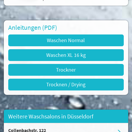
Anleitungen (PDF)
Waschen Normal
Waschen XL 16 kg
Trockner
Trocknen / Drying
Weitere Waschsalons in Düsseldorf
Collenbachstr. 122