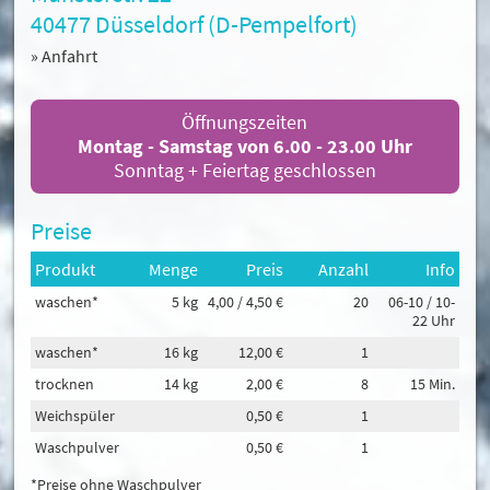
40477 Düsseldorf (D-Pempelfort)
» Anfahrt
Öffnungszeiten
Montag - Samstag von 6.00 - 23.00 Uhr
Sonntag + Feiertag geschlossen
Preise
Produkt
Menge
Preis
Anzahl
Info
waschen*
5 kg
4,00 / 4,50 €
20
06-10 / 10-
22 Uhr
waschen*
16 kg
12,00 €
1
trocknen
14 kg
2,00 €
8
15 Min.
Weichspüler
0,50 €
1
Waschpulver
0,50 €
1
*Preise ohne Waschpulver